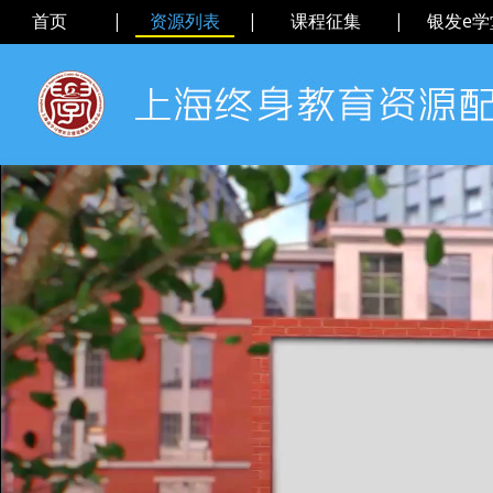
首页
|
资源列表
|
课程征集
|
银发e学