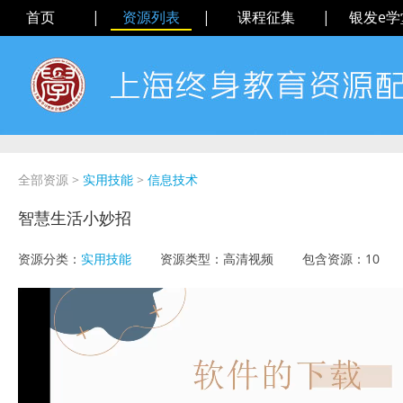
首页
|
资源列表
|
课程征集
|
银发e学
全部资源
>
实用技能
>
信息技术
智慧生活小妙招
资源分类：
实用技能
资源类型：
高清视频
包含资源：
10