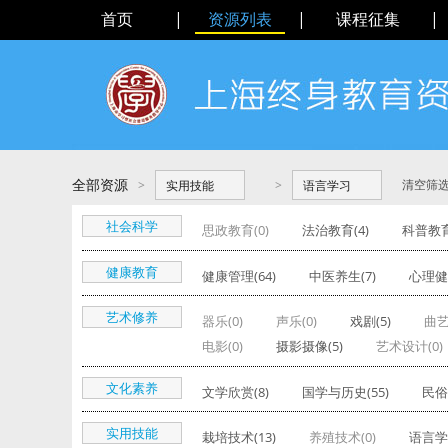
首页
|
资源列表
|
课程征集
|
全部资源
>
>
清空筛
实用技能
语言学习
社会科学
思政教育(0)
法治教育(4)
科普教育
健康教育
健康管理(64)
中医养生(7)
心理健康
艺术修养
器乐(0)
声乐(0)
戏剧(5)
曲艺
电影(0)
摄影摄像(5)
艺术设计(0)
文化素养
文学欣赏(8)
国学与历史(55)
民俗
实用技能
栽培技术(13)
养殖技术(0)
语言学习