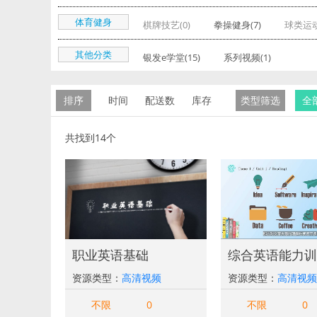
体育健身
棋牌技艺(0)
拳操健身(7)
球类运动
其他分类
银发e学堂(15)
系列视频(1)
排序
时间
配送数
库存
类型筛选
全
共找到14个
职业英语基础
综合英语能力训
资源类型：
高清视频
资源类型：
高清视频
不限
0
不限
0