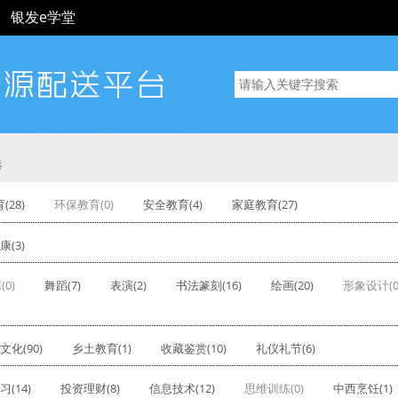
银发e学堂
选
(28)
环保教育(0)
安全教育(4)
家庭教育(27)
(3)
(0)
舞蹈(7)
表演(2)
书法篆刻(16)
绘画(20)
形象设计(0
文化(90)
乡土教育(1)
收藏鉴赏(10)
礼仪礼节(6)
(14)
投资理财(8)
信息技术(12)
思维训练(0)
中西烹饪(1)