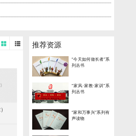
推荐资源
“今天如何做长者”系
列丛书
“家风·家教·家训”系
列丛书
2）
“家和万事兴”系列有
声读物