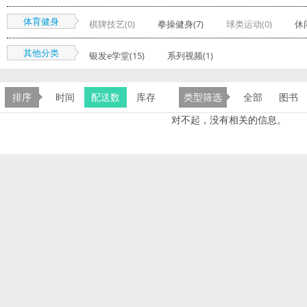
体育健身
棋牌技艺(0)
拳操健身(7)
球类运动(0)
休
其他分类
银发e学堂(15)
系列视频(1)
排序
时间
配送数
库存
类型筛选
全部
图书
对不起，没有相关的信息。