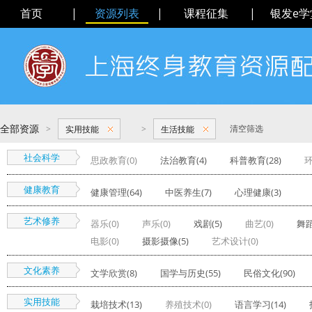
首页
|
资源列表
|
课程征集
|
银发e学
全部资源
>
>
清空筛选
实用技能
生活技能
社会科学
思政教育(0)
法治教育(4)
科普教育(28)
环
健康教育
健康管理(64)
中医养生(7)
心理健康(3)
艺术修养
器乐(0)
声乐(0)
戏剧(5)
曲艺(0)
舞蹈
电影(0)
摄影摄像(5)
艺术设计(0)
文化素养
文学欣赏(8)
国学与历史(55)
民俗文化(90)
实用技能
栽培技术(13)
养殖技术(0)
语言学习(14)