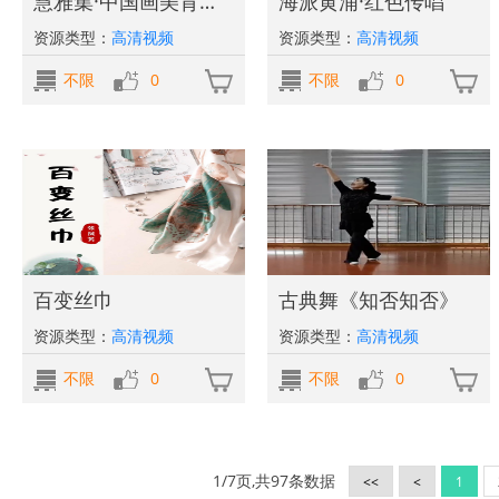
慧雅集·中国画美育课—小写意花鸟（进阶）
海派黄浦·红色传唱
资源类型：
高清视频
资源类型：
高清视频
不限
0
不限
0
百变丝巾
古典舞《知否知否》
资源类型：
高清视频
资源类型：
高清视频
不限
0
不限
0
1/7页,共97条数据
<<
<
1