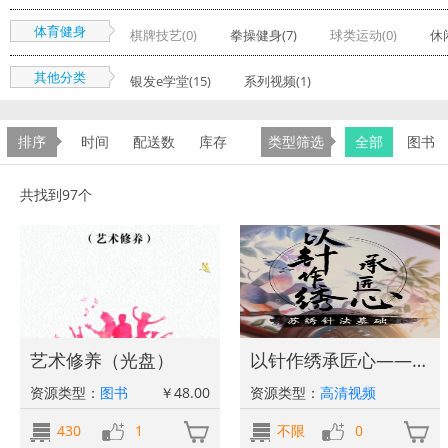
体育健身
棋牌技艺(0)
拳操健身(7)
球类运动(0)
休
其他分类
银发e学堂(15)
系列视频(1)
排序
时间
配送数
库存
类型筛选
全部
图书
共找到97个
艺术修养（光盘）
以针作绣承匠心——苏绣针法基础
资源类型：
图书
￥48.00
资源类型：
高清视频
430
1
不限
0