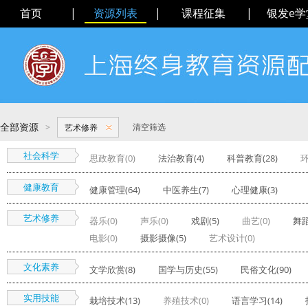
首页
|
资源列表
|
课程征集
|
银发e学
全部资源
>
清空筛选
艺术修养
社会科学
思政教育(0)
法治教育(4)
科普教育(28)
环
健康教育
健康管理(64)
中医养生(7)
心理健康(3)
艺术修养
器乐(0)
声乐(0)
戏剧(5)
曲艺(0)
舞蹈
电影(0)
摄影摄像(5)
艺术设计(0)
文化素养
文学欣赏(8)
国学与历史(55)
民俗文化(90)
实用技能
栽培技术(13)
养殖技术(0)
语言学习(14)