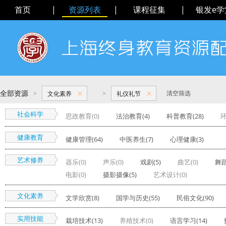
首页
|
资源列表
|
课程征集
|
银发e学
全部资源
>
>
清空筛选
文化素养
礼仪礼节
社会科学
思政教育(0)
法治教育(4)
科普教育(28)
环
健康教育
健康管理(64)
中医养生(7)
心理健康(3)
艺术修养
器乐(0)
声乐(0)
戏剧(5)
曲艺(0)
舞蹈
电影(0)
摄影摄像(5)
艺术设计(0)
文化素养
文学欣赏(8)
国学与历史(55)
民俗文化(90)
实用技能
栽培技术(13)
养殖技术(0)
语言学习(14)