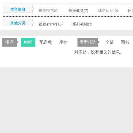
体育健身
棋牌技艺(0)
拳操健身(7)
球类运动(0)
休
其他分类
银发e学堂(15)
系列视频(1)
排序
时间
配送数
库存
类型筛选
全部
图书
对不起，没有相关的信息。