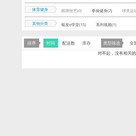
体育健身
棋牌技艺(0)
拳操健身(7)
球类运动
其他分类
银发e学堂(15)
系列视频(1)
排序
时间
配送数
库存
类型筛选
全
对不起，没有相关的