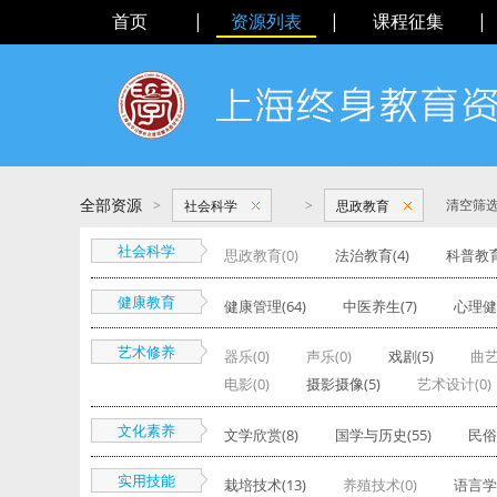
首页
|
资源列表
|
课程征集
|
全部资源
>
>
清空筛
社会科学
思政教育
社会科学
思政教育(0)
法治教育(4)
科普教育
健康教育
健康管理(64)
中医养生(7)
心理健康
艺术修养
器乐(0)
声乐(0)
戏剧(5)
曲艺
电影(0)
摄影摄像(5)
艺术设计(0)
文化素养
文学欣赏(8)
国学与历史(55)
民俗
实用技能
栽培技术(13)
养殖技术(0)
语言学习