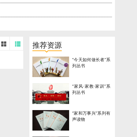
推荐资源
“今天如何做长者”系
列丛书
“家风·家教·家训”系
列丛书
“家和万事兴”系列有
声读物