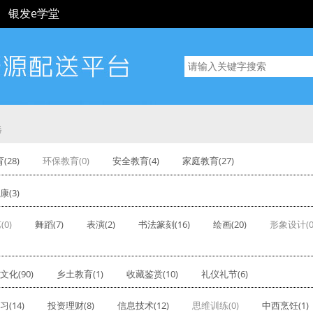
银发e学堂
选
(28)
环保教育(0)
安全教育(4)
家庭教育(27)
(3)
(0)
舞蹈(7)
表演(2)
书法篆刻(16)
绘画(20)
形象设计(0
文化(90)
乡土教育(1)
收藏鉴赏(10)
礼仪礼节(6)
(14)
投资理财(8)
信息技术(12)
思维训练(0)
中西烹饪(1)