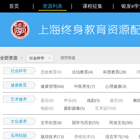
首页
|
资源列表
|
课程征集
|
银发e学
全部资源
>
清空筛选
社会科学
社会科学
思政教育(0)
法治教育(4)
科普教育(28)
环
健康教育
健康管理(64)
中医养生(7)
心理健康(3)
艺术修养
器乐(0)
声乐(0)
戏剧(5)
曲艺(0)
舞蹈
电影(0)
摄影摄像(5)
艺术设计(0)
文化素养
文学欣赏(8)
国学与历史(55)
民俗文化(90)
实用技能
栽培技术(13)
养殖技术(0)
语言学习(14)