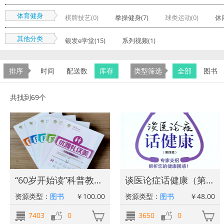
体育健身
棋牌技艺(0)
拳操健身(7)
球类运动(0)
休
其他分类
银发e学堂(15)
系列视频(1)
排序
时间
配送数
库存
类型筛选
全部
图书
共找到69个
“60岁开始读”科普教育丛书（第6辑）
谈医论症话健康（第四辑）
资源类型：
图书
￥100.00
资源类型：
图书
￥48.00
7403
0
3650
0