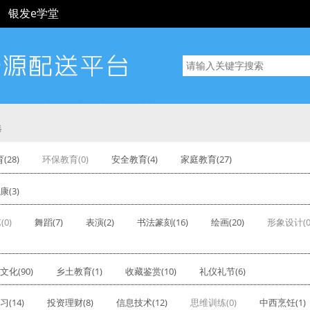
银发e学堂
选
(28)
环保教育(0)
安全教育(4)
家庭教育(27)
(3)
(0)
舞蹈(7)
表演(2)
书法篆刻(16)
绘画(20)
形象设计(0
文化(90)
乡土教育(1)
收藏鉴赏(10)
礼仪礼节(6)
(14)
投资理财(8)
信息技术(12)
思维训练(0)
中西烹饪(1)