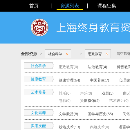
首页
|
资源列表
|
课程征集
|
全部资源
>
>
清空筛
社会科学
思政教育
社会科学
思政教育(0)
法治教育(4)
科普教育
健康教育
健康管理(64)
中医养生(7)
心理健康
艺术修养
器乐(0)
声乐(0)
戏剧(5)
曲艺
电影(0)
摄影摄像(5)
艺术设计(0)
文化素养
文学欣赏(8)
国学与历史(55)
民俗
实用技能
栽培技术(13)
养殖技术(0)
语言学习