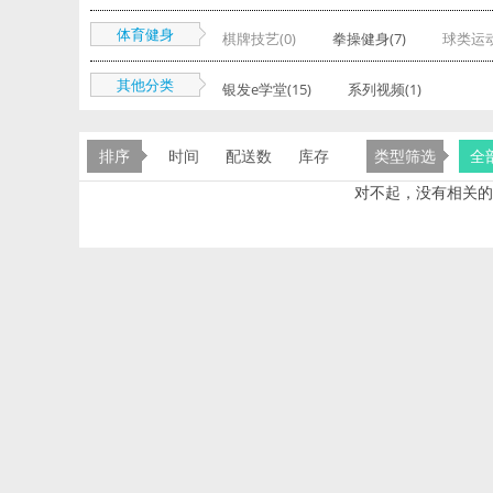
体育健身
棋牌技艺(0)
拳操健身(7)
球类运动
其他分类
银发e学堂(15)
系列视频(1)
排序
时间
配送数
库存
类型筛选
全
对不起，没有相关的