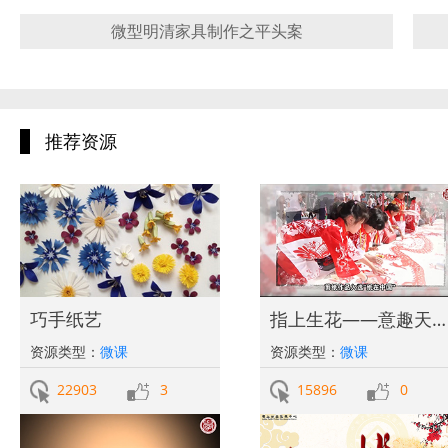
微型明清家具制作之平头案
推荐资源
巧手纸艺
指上生花——意趣天成的撕纸艺术
资源类型：
微课
资源类型：
微课
22903
3
15896
0