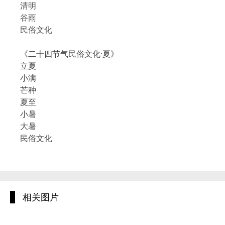
清明
谷雨
民俗文化
《二十四节气民俗文化·夏》
立夏
小满
芒种
夏至
小暑
大暑
民俗文化
《二十四节气民俗文化·秋》
立秋
处暑
相关图片
白露
秋分
寒露