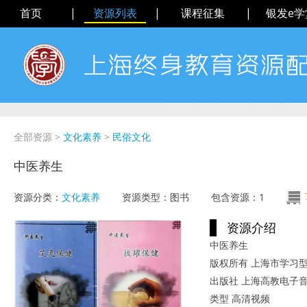
首页
|
资源列表
|
课程征集
|
银发e学
全部资源
>
文化素养
>
民俗文化
中医养生
资源分类：
文化素养
资源类型：
图书
包含资源：
1
资源介绍
中医养生
版权所有 上海市学习
出版社 上海高教电子
类型 高清视频